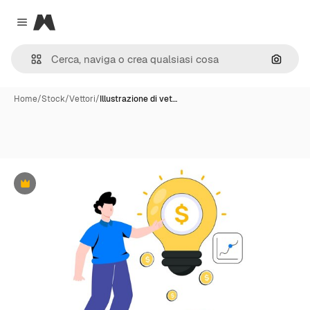
Magnific
Close menu
Cerca 
Home
/
Stock
/
Vettori
/
Illustrazione di vet…
Premium