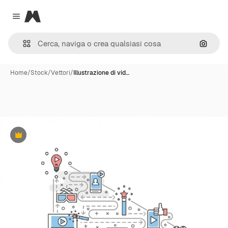
Magnific
Close menu
Cerca 
Home
/
Stock
/
Vettori
/
Illustrazione di vid…
Premium