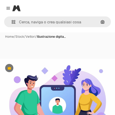
Magnific
Close menu
Cerca 
Home
/
Stock
/
Vettori
/
Illustrazione digita…
Premium