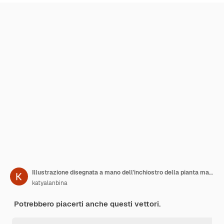
Illustrazione disegnata a mano dell'inchiostro della pianta marina vettoriale isolata su sfondo bianco Ascophyllum kelp erba alghe marine linea bianca nera Elemento di design per l'etichetta della confezione commerciale che avvolge la collezione marina
katyalanbina
Potrebbero piacerti anche questi vettori.