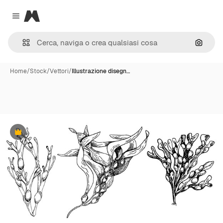
Magnific
Close menu
Cerca 
Home
/
Stock
/
Vettori
/
Illustrazione disegn…
Premium