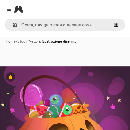
Magnific
Close menu
Cerca 
Home
/
Stock
/
Vettori
/
Illustrazione disegn…
Premium