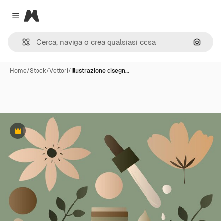
Magnific
Close menu
Cerca 
Home
/
Stock
/
Vettori
/
Illustrazione disegn…
Premium