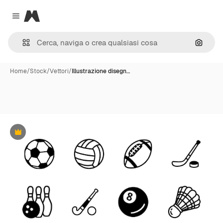
Magnific
Close menu
Cerca 
Home
/
Stock
/
Vettori
/
Illustrazione disegn…
Premium