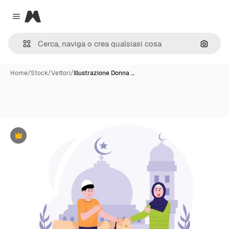
Magnific
Close menu
Cerca 
Home
/
Stock
/
Vettori
/
Illustrazione Donna …
Premium