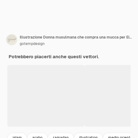
Illustrazione Donna musulmana che compra una mucca per Eid Al Adha
gotempdesign
Potrebbero piacerti anche questi vettori.
islam
arabo
ramadan
illustration
medio oriente