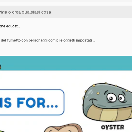
ione educat…
Illustrazione educativa del fumetto con personaggi comici e oggetti impostati per la lettera O