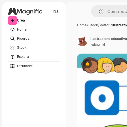
Crea
Home
/
Stock
/
Vettori
/
Illustraz
Home
Ricerca
izakowski
Stock
Esplora
Strumenti
Premium