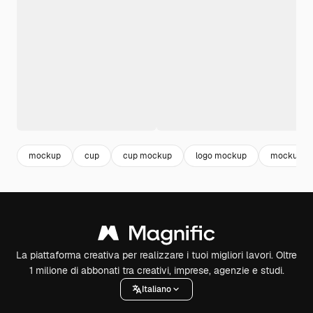
mockup
cup
cup mockup
logo mockup
mockup te
La piattaforma creativa per realizzare i tuoi migliori lavori. Oltre
1 milione di abbonati tra creativi, imprese, agenzie e studi.
Italiano