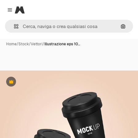
Magnific
Close menu
Cerca 
Home
/
Stock
/
Vettori
/
Illustrazione eps 10…
Premium