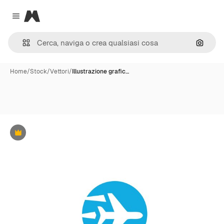
Magnific
Close menu
Cerca 
Home
/
Stock
/
Vettori
/
Illustrazione grafic…
Premium