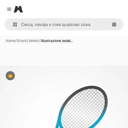
Magnific
Close menu
Cerca 
Home
/
Stock
/
Vettori
/
Illustrazione isolat…
Premium