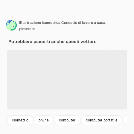
Illustrazione isometrica Concetto di lavoro a casa.
picvector
Potrebbero piacerti anche questi vettori.
isometric
online
computer
computer portatile
lap