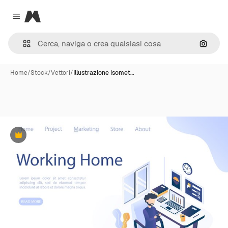
Magnific
Close menu
Cerca 
Home
/
Stock
/
Vettori
/
Illustrazione isomet…
Premium