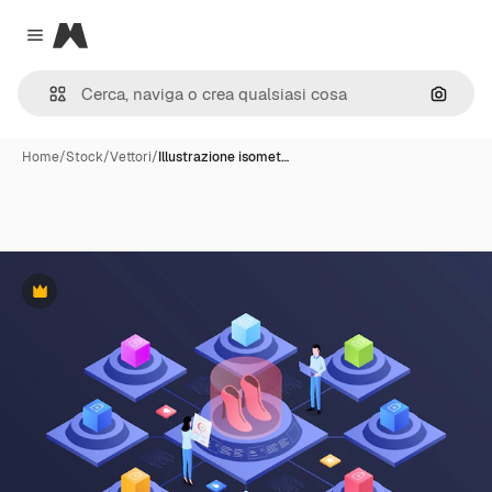
Magnific
Close menu
Cerca 
Home
/
Stock
/
Vettori
/
Illustrazione isomet…
Premium