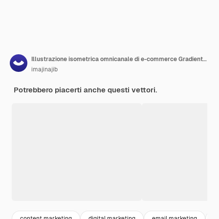
Illustrazione isometrica omnicanale di e-commerce Gradiente scuro. Adatto per app mobili, siti Web, banner, diagrammi, infografiche e altre risorse grafiche.
imajinajib
Potrebbero piacerti anche questi vettori.
content marketing
digital marketing
email marketing
c