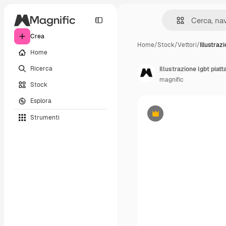
Crea
Home
/
Stock
/
Vettori
/
Illustraz
Home
Ricerca
Illustrazione lgbt piat
magnific
Stock
Esplora
Strumenti
Premium