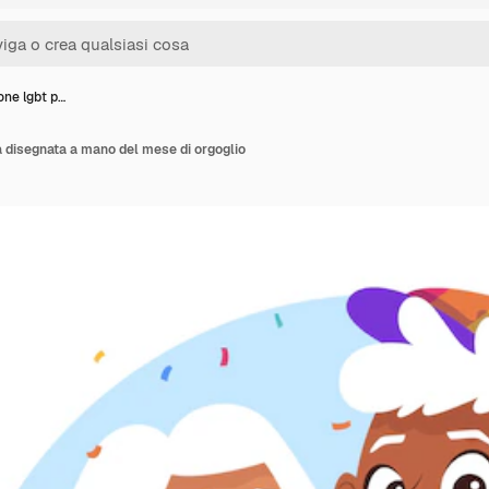
ione lgbt p…
ta disegnata a mano del mese di orgoglio