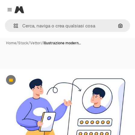
Magnific
Close menu
Cerca 
Home
/
Stock
/
Vettori
/
Illustrazione modern…
Premium