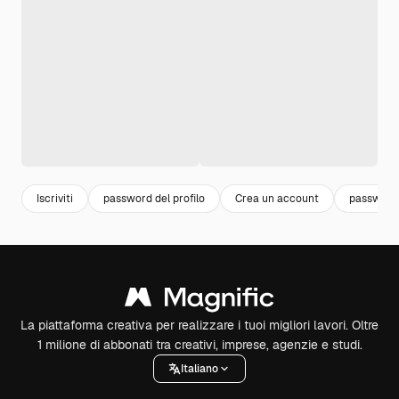
Iscriviti
password del profilo
Crea un account
password 
La piattaforma creativa per realizzare i tuoi migliori lavori. Oltre
1 milione di abbonati tra creativi, imprese, agenzie e studi.
Italiano