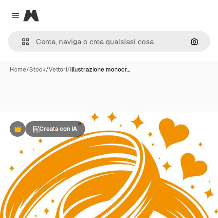
Magnific
Close menu
Cerca 
Home
/
Stock
/
Vettori
/
Illustrazione monocr…
Creata con IA
Premium