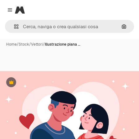
Magnific
Close menu
Cerca 
Home
/
Stock
/
Vettori
/
Illustrazione piana …
Premium