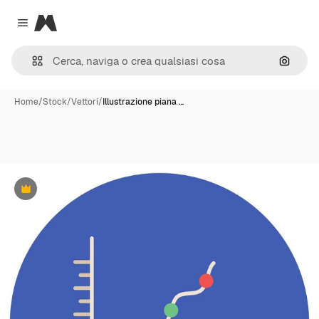
Magnific
Close menu
Cerca 
Home
/
Stock
/
Vettori
/
Illustrazione piana …
Premium