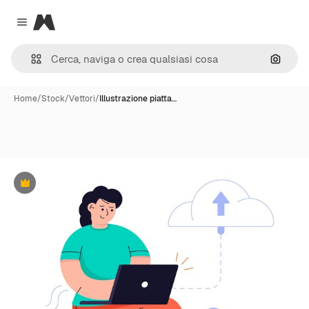
Magnific
Close menu
Cerca 
Home
/
Stock
/
Vettori
/
Illustrazione piatta…
Premium