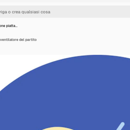
ione piatta…
 ventilatore del partito