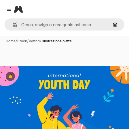
Magnific
Close menu
Cerca 
Home
/
Stock
/
Vettori
/
Illustrazione piatta…
Premium