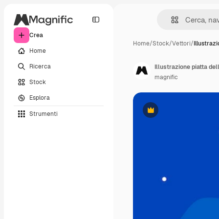
Crea
Home
/
Stock
/
Vettori
/
Illustraz
Home
Ricerca
Illustrazione piatta de
magnific
Stock
Esplora
Strumenti
Premium