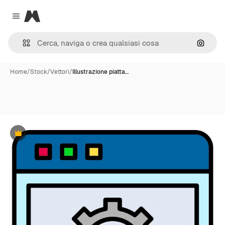
Magnific
Close menu
Cerca 
Home
/
Stock
/
Vettori
/
Illustrazione piatta…
Premium