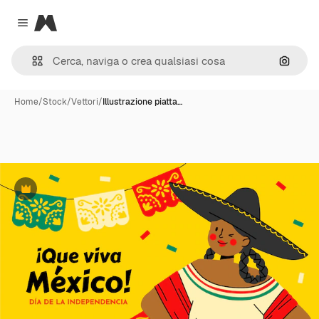
Magnific
Close menu
Cerca 
Home
/
Stock
/
Vettori
/
Illustrazione piatta…
Premium