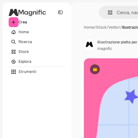
Crea
Home
/
Stock
/
Vettori
/
Illustraz
Home
Ricerca
magnific
Stock
Esplora
Strumenti
Premium