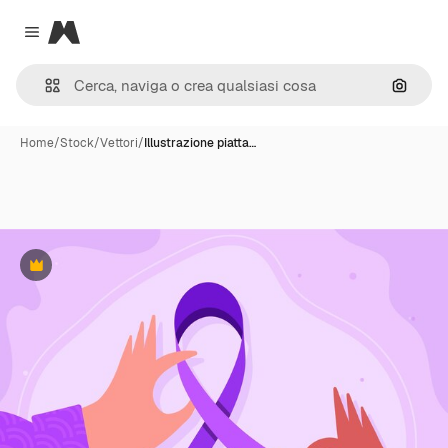
Magnific
Close menu
Cerca 
Home
/
Stock
/
Vettori
/
Illustrazione piatta…
Premium