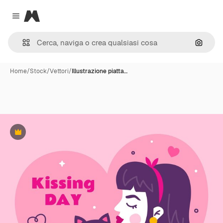
Magnific
Close menu
Cerca 
Home
/
Stock
/
Vettori
/
Illustrazione piatta…
Premium