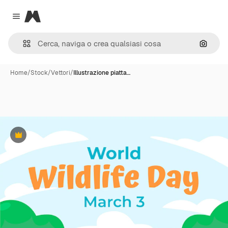
Magnific
Close menu
Cerca 
Home
/
Stock
/
Vettori
/
Illustrazione piatta…
Premium