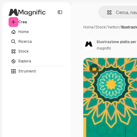
Crea
Home
/
Stock
/
Vettori
/
Illustraz
Home
Ricerca
Illustrazione piatta pe
magnific
Stock
Esplora
Strumenti
Premium