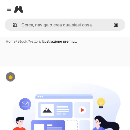
Magnific
Close menu
Cerca 
Home
/
Stock
/
Vettori
/
Illustrazione premiu…
Premium