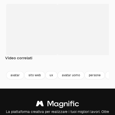
Video correlati
Premium
Premium
avatar
sito web
ux
avatar uomo
persone
web
La piattaforma creativa per realizzare i tuoi migliori lavori. Oltre