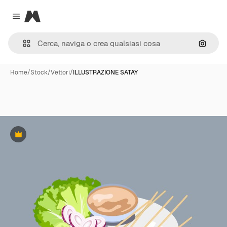
Magnific
Close menu
Cerca 
Home
/
Stock
/
Vettori
/
ILLUSTRAZIONE SATAY
Premium