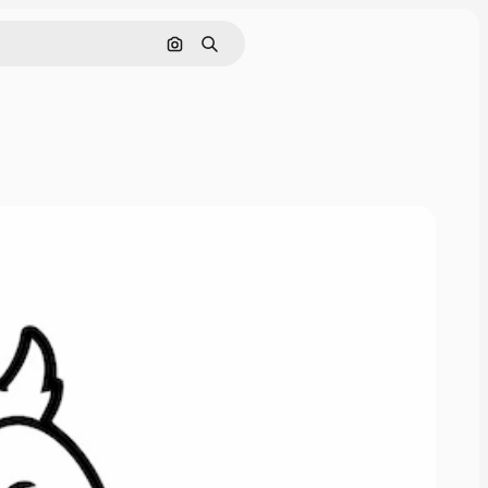
Cerca per immagine
Ricerca