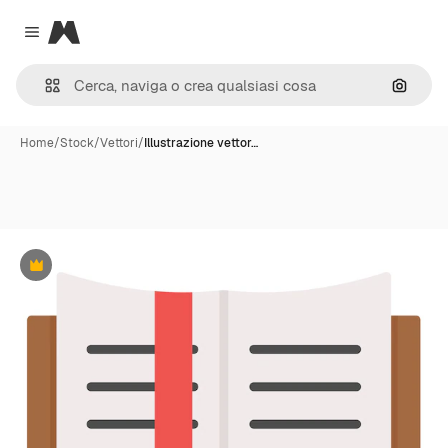
Magnific
Close menu
Cerca 
Home
/
Stock
/
Vettori
/
Illustrazione vettor…
Premium