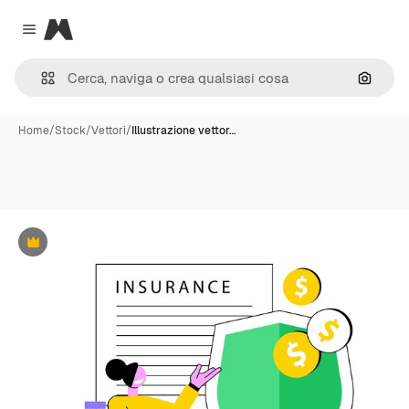
Magnific
Close menu
Cerca 
Home
/
Stock
/
Vettori
/
Illustrazione vettor…
Premium