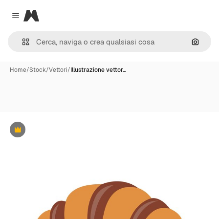
Magnific
Close menu
Cerca 
Home
/
Stock
/
Vettori
/
Illustrazione vettor…
Premium