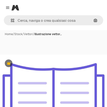
Magnific
Close menu
Cerca 
Home
/
Stock
/
Vettori
/
Illustrazione vettor…
Premium