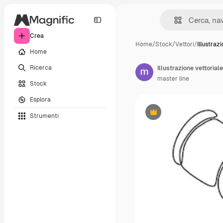
Crea
Home
/
Stock
/
Vettori
/
Illustraz
Home
Ricerca
Illustrazione vettorial
master line
Stock
Esplora
Strumenti
Premium