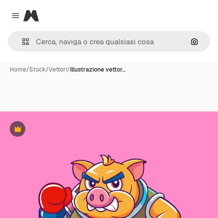
Magnific
Close menu
Cerca 
Home
/
Stock
/
Vettori
/
Illustrazione vettor…
Premium