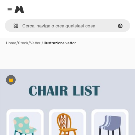
Magnific
Close menu
Cerca 
Home
/
Stock
/
Vettori
/
Illustrazione vettor…
Premium