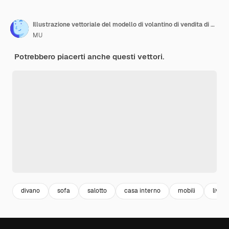
Illustrazione vettoriale del modello di volantino di vendita di mobili
MU
Potrebbero piacerti anche questi vettori.
divano
sofa
salotto
casa interno
mobili
livin