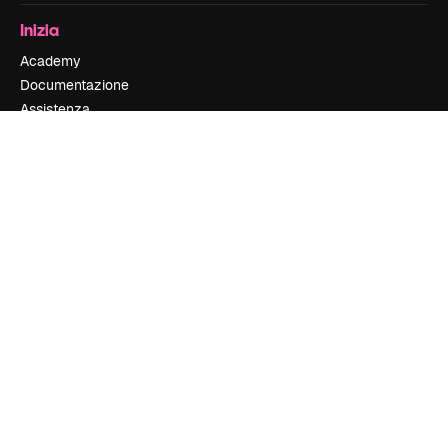
Inizia
Academy
Documentazione
Assistenza
Termini e condizioni
Politica sulla privacy
Originali
New
Politica dei cookie
Centro di fiducia
Affiliati
Aziende
Azienda
Prezzi
Chi siamo
Recensioni
Lavora con noi