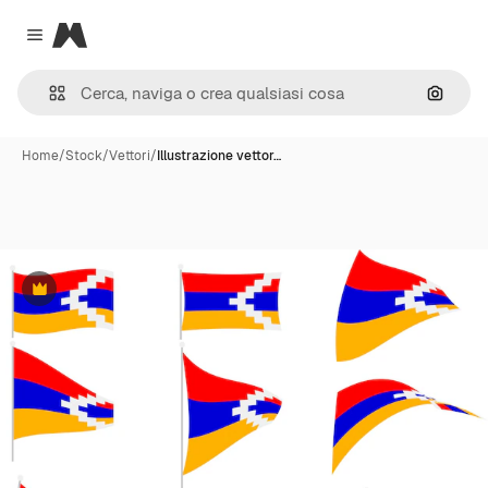
Magnific
Close menu
Cerca 
Home
/
Stock
/
Vettori
/
Illustrazione vettor…
Premium