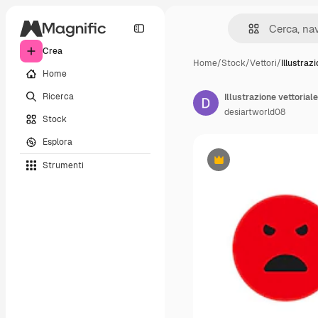
Crea
Home
/
Stock
/
Vettori
/
Illustraz
Home
Ricerca
desiartworld08
Stock
Esplora
Strumenti
Premium