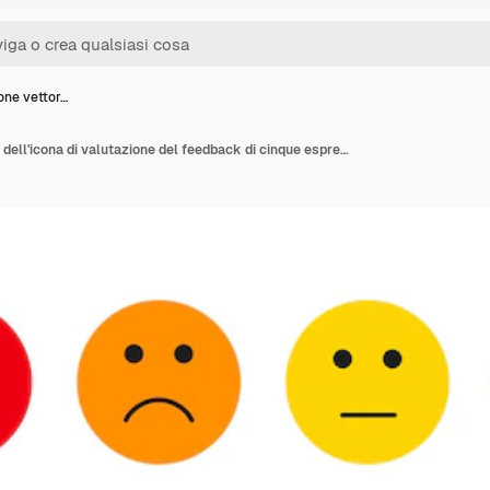
ione vettor…
Illustrazione vettoriale dell'icona di valutazione del feedback di cinque espressioni facciali isolata