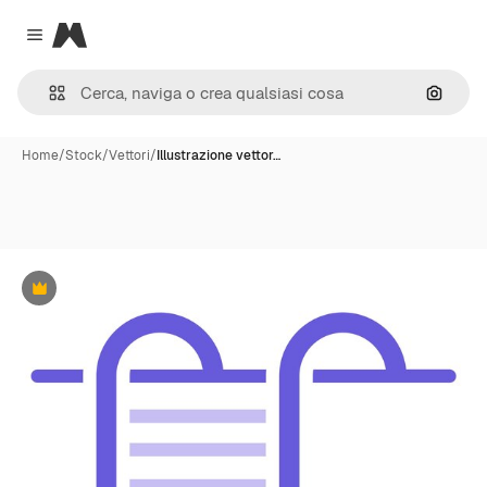
Magnific
Close menu
Cerca 
Home
/
Stock
/
Vettori
/
Illustrazione vettor…
Premium