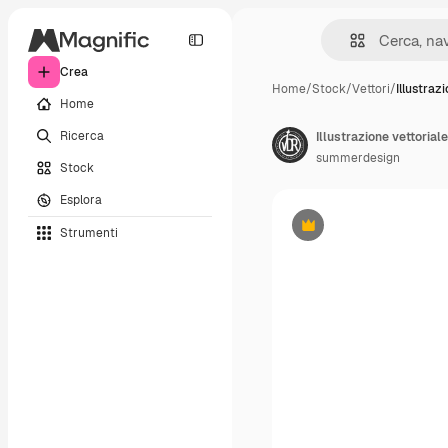
Crea
Home
/
Stock
/
Vettori
/
Illustraz
Home
Ricerca
Illustrazione vettorial
summerdesign
Stock
Esplora
Strumenti
Premium