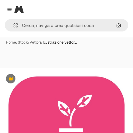
Magnific
Close menu
Cerca 
Home
/
Stock
/
Vettori
/
Illustrazione vettor…
Premium