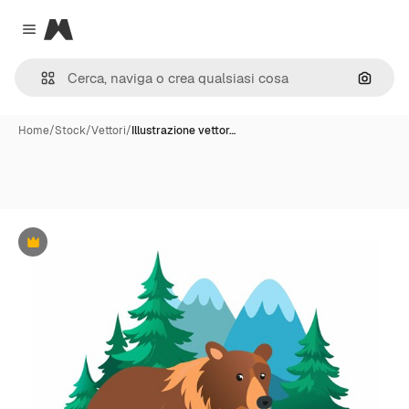
Magnific
Close menu
Cerca 
Home
/
Stock
/
Vettori
/
Illustrazione vettor…
Premium