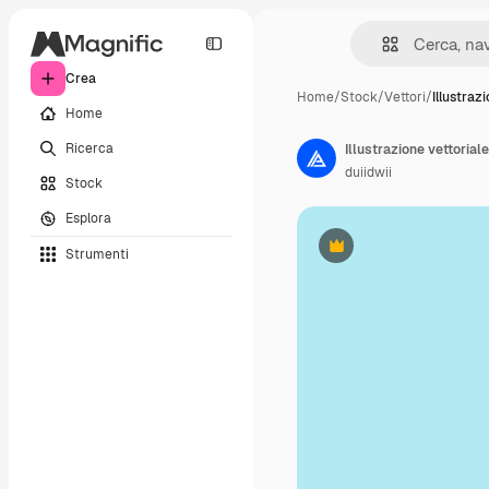
Crea
Home
/
Stock
/
Vettori
/
Illustraz
Home
Ricerca
Illustrazione vettorial
duiidwii
Stock
Esplora
Strumenti
Premium