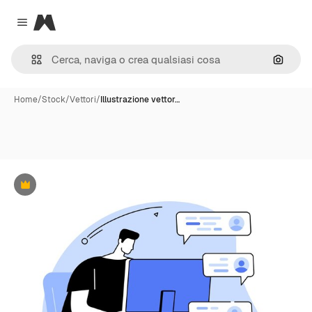
Magnific
Close menu
Cerca 
Home
/
Stock
/
Vettori
/
Illustrazione vettor…
Premium