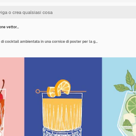
ione vettor…
Illustrazione vettoriale di cocktail ambientata in una cornice di poster per la galleria d'arte moderna