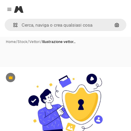
Magnific
Close menu
Cerca 
Home
/
Stock
/
Vettori
/
Illustrazione vettor…
Premium