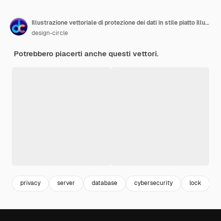
Illustrazione vettoriale di protezione dei dati in stile piatto Illustrazione delle scorte
design-circle
Potrebbero piacerti anche questi vettori.
privacy
server
database
cybersecurity
lock
h